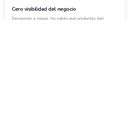
Cero visibilidad del negocio
Decisiones a ciegas. No sabés qué productos dan
ganancia, cuáles no rotan, ni cómo va el día.
Operación manual y lenta
Arqueos que no cuadran, cierres que toman horas y
procesos que dependen de la memoria de una persona.