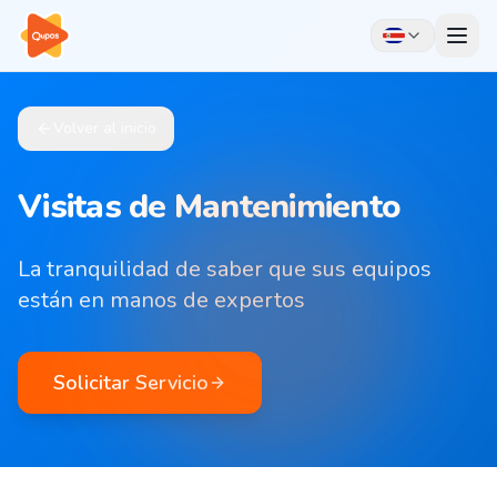
Volver al inicio
Visitas de Mantenimiento
La tranquilidad de saber que sus equipos
están en manos de expertos
Solicitar Servicio