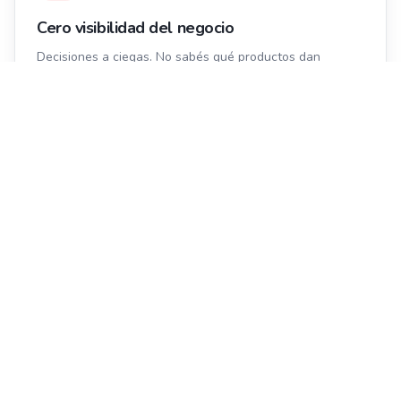
Cero visibilidad del negocio
Decisiones a ciegas. No sabés qué productos dan
ganancia, cuáles no rotan, ni cómo va el día.
Operación manual y lenta
Arqueos que no cuadran, cierres que toman horas y
procesos que dependen de la memoria de una persona.